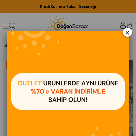
Kredi Kartına Taksit Seçeneği
×
Çay Makineleri
%8
%18