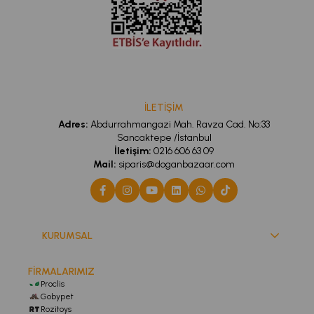
İLETİŞİM
Adres:
Abdurrahmangazi Mah. Ravza Cad. No:33
Sancaktepe /İstanbul
İletişim:
0216 606 63 09
Mail:
siparis@doganbazaar.com
KURUMSAL
FİRMALARIMIZ
Proclis
Gobypet
Rozitoys