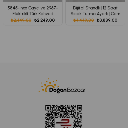
5845-Inox Çaycı ve 2967-
Dijital Standlı | 12 Saat
Elektrikli Türk Kahvesi
Sıcak Tutma Ayarlı | Cam
Makinesi Seti
Çay Makinesi CM17 Theora
₺2.449,00
₺2.249,00
₺4.449,00
₺3.889,00