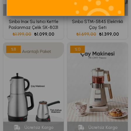
Ücretsiz Kargo
Ücretsiz Kargo
Sinbo Inox Su Isıtıcı Kettle
Sinbo STM-5845 Elektrikli
Paslanmaz Çelik SK-8031
Çay Seti
₺1.199,00
₺1.099,00
₺1.699,00
₺1.399,00
%8
%13
Ücretsiz Kargo
Ücretsiz Kargo