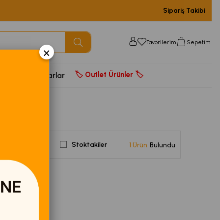
Sipariş Takibi
Favorilerim
Sepetim
×
🏷️ Outlet Ürünler 🏷️
door
Aksesuarlar
Stoktakiler
1 Ürün