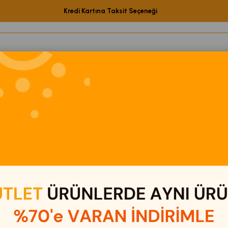
Kredi Kartına Taksit Seçeneği
etShop Ürünleri
Elektronik
Eğitici Oyuncaklar
Kamp & Out