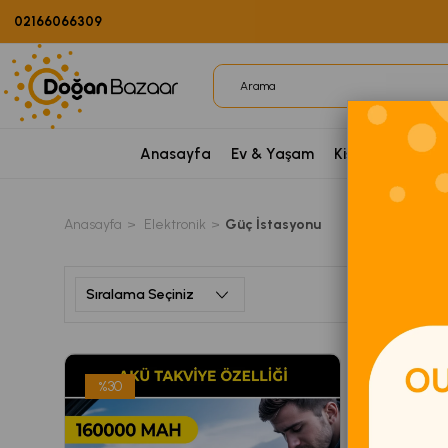
02166066309
Anasayfa
Ev & Yaşam
Kişisel Bakım
P
Anasayfa
Elektronik
Güç İstasyonu
%30