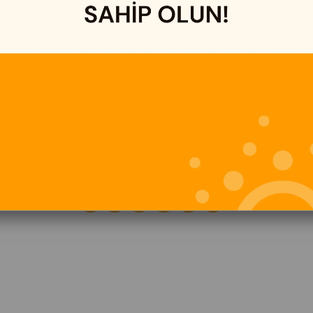
İLETİŞİM
Adres:
Abdurrahmangazi Mah. Ravza Cad. No:33
Sancaktepe /İstanbul
İletişim:
0216 606 63 09
Mail:
siparis@doganbazaar.com