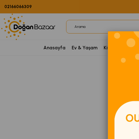
02166066309
Anasayfa
Ev & Yaşam
Kişisel Bakım
P