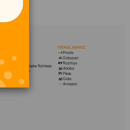
FİRMALARIMIZ
KURUMSAL
Proclis
Hakkımızda
Gobypet
Gizlilik Politikası
Rozitoys
Geri Ödeme ve İade Politikası
Adoba
Satış Sözleşmesi
Pikas
İletişim
Gıda
Amazon