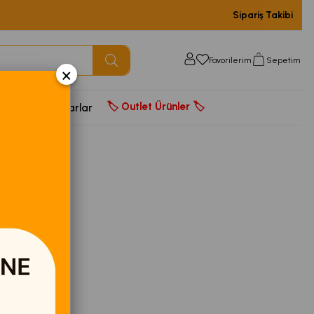
Sipariş Takibi
Favorilerim
Sepetim
×
🏷️ Outlet Ürünler 🏷️
door
Aksesuarlar