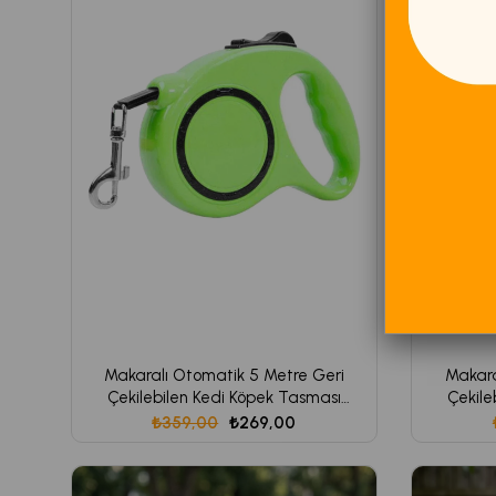
Makaralı Otomatik 5 Metre Geri
Makara
Çekilebilen Kedi Köpek Tasması
Çekile
Makaralı 5 METRE
₺359,00
₺269,00