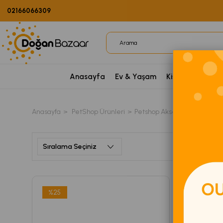
02166066309
Anasayfa
Ev & Yaşam
Kişisel Bakım
P
Anasayfa
PetShop Ürünleri
Petshop Aksesuarları
Tas
%25
%25