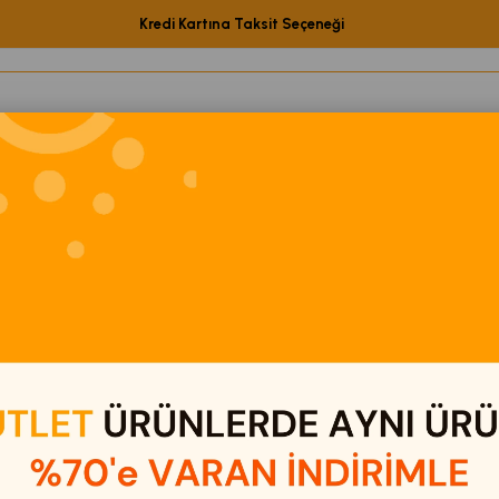
Kredi Kartına Taksit Seçeneği
etShop Ürünleri
Elektronik
Eğitici Oyuncaklar
Kamp & Out
malar