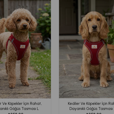
r Ve Köpekler İçin Rahat,
Kediler Ve Köpekler İçin Ra
nıklı Göğüs Tasması L
Dayanıklı Göğüs Tasması