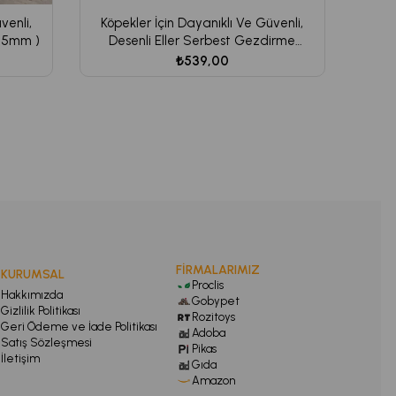
venli,
Köpekler İçin Dayanıklı Ve Güvenli,
25mm )
Desenli Eller Serbest Gezdirme
Tasması ( 25mm )
₺539,00
FİRMALARIMIZ
KURUMSAL
Proclis
Hakkımızda
Gobypet
Gizlilik Politikası
Rozitoys
Geri Ödeme ve İade Politikası
Adoba
Satış Sözleşmesi
Pikas
İletişim
Gıda
Amazon