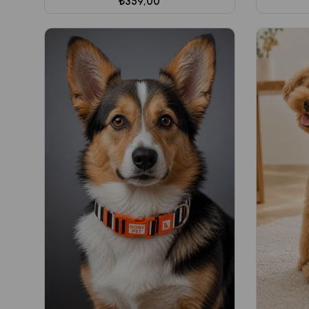
₺359,00