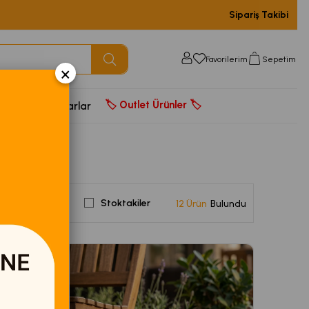
Sipariş Takibi
Favorilerim
Sepetim
×
🏷️ Outlet Ürünler 🏷️
door
Aksesuarlar
Stoktakiler
12 Ürün