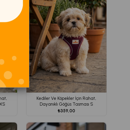
hat,
Kediler Ve Köpekler İçin Rahat,
 XS
Dayanıklı Göğüs Tasması S
₺359,00