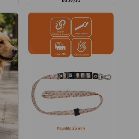
₺359,00