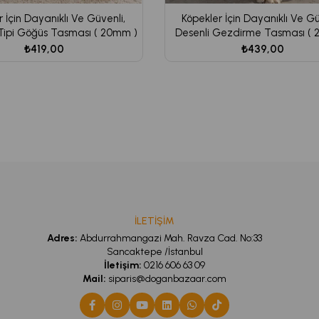
 İçin Dayanıklı Ve Güvenli,
Köpekler İçin Dayanıklı Ve Gü
 Tipi Göğüs Tasması ( 20mm )
Desenli Gezdirme Tasması ( 
₺419,00
₺439,00
İLETİŞİM
Adres:
Abdurrahmangazi Mah. Ravza Cad. No:33
Sancaktepe /İstanbul
İletişim:
0216 606 63 09
Mail:
siparis@doganbazaar.com