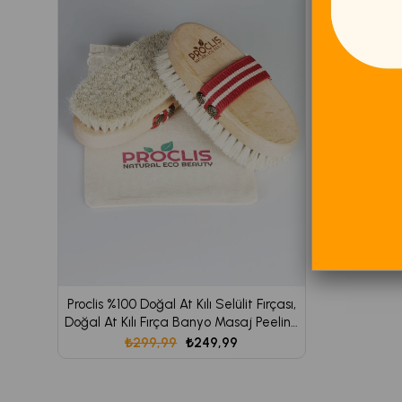
Proclis %100 Doğal At Kılı Selülit Fırçası,
Doğal At Kılı Fırça Banyo Masaj Peeling
1 Adet İsim Yazdırılır
₺299,99
₺249,99