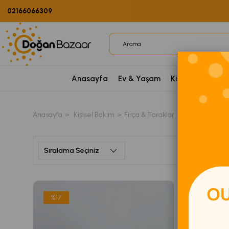
02166066309
Anasayfa
Ev & Yaşam
Kişisel Bakım
P
Anasayfa
Kişisel Bakım
Fırça & Taraklar
Selülit Fırças
%17