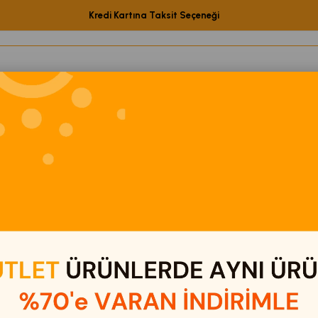
Kredi Kartına Taksit Seçeneği
etShop Ürünleri
Elektronik
Eğitici Oyuncaklar
Kamp & Out
ı