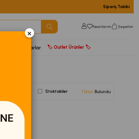
Sipariş Takibi
Favorilerim
Sepetim
×
🏷️ Outlet Ürünler 🏷️
door
Aksesuarlar
Stoktakiler
1 Ürün