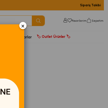
Sipariş Takibi
Favorilerim
Sepetim
×
🏷️ Outlet Ürünler 🏷️
door
Aksesuarlar