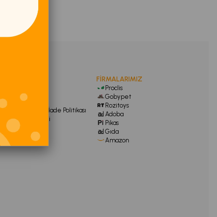
FİRMALARIMIZ
KURUMSAL
Proclis
Hakkımızda
Gobypet
Gizlilik Politikası
Rozitoys
Geri Ödeme ve İade Politikası
Adoba
Satış Sözleşmesi
Pikas
İletişim
Gıda
Amazon