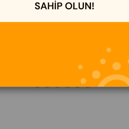
İLETİŞİM
Adres:
Abdurrahmangazi Mah. Ravza Cad. No:33
Sancaktepe /İstanbul
İletişim:
0216 606 63 09
Mail:
siparis@doganbazaar.com