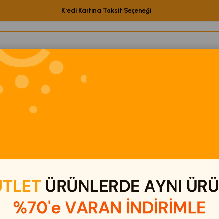
Kredi Kartına Taksit Seçeneği
etShop Ürünleri
Elektronik
Eğitici Oyuncaklar
Kamp & Out