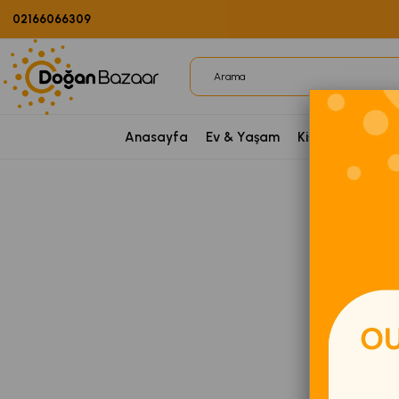
02166066309
Anasayfa
Ev & Yaşam
Kişisel Bakım
P